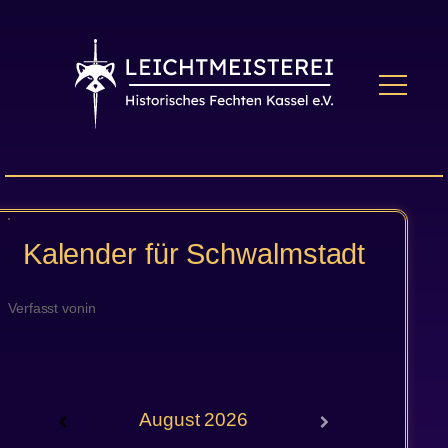
Zum
Inhalt
springen
Kalender für Schwalmstadt
Verfasst von
in
August
2026