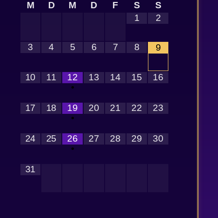
M
D
M
D
F
S
S
1
2
3
4
5
6
7
8
9
10
11
12
13
14
15
16
•
17
18
19
20
21
22
23
•
24
25
26
27
28
29
30
•
31