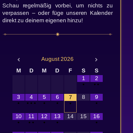
Schau regelmäßig vorbei, um nichts zu
verpassen – oder füge unseren Kalender
direkt zu deinem eigenen hinzu!
August
2026
M
D
M
D
F
S
S
1
2
•
•
•
3
4
5
6
8
9
7
•
•
•
•
•
•
•
•
10
11
12
13
14
15
16
•
•
•
•
•
•