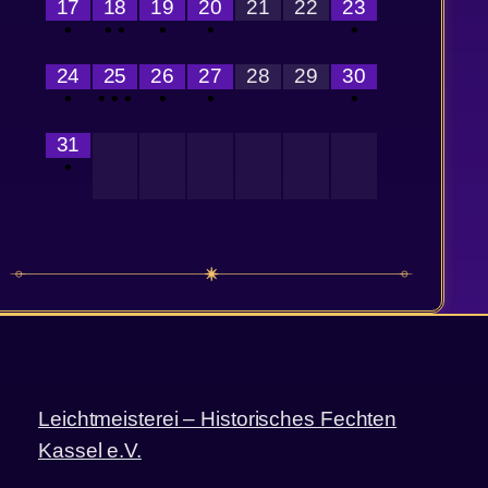
17
18
19
20
21
22
23
•
•
•
•
•
•
24
25
26
27
28
29
30
•
•
•
•
•
•
•
31
•
Leichtmeisterei – Historisches Fechten
Kassel e.V.